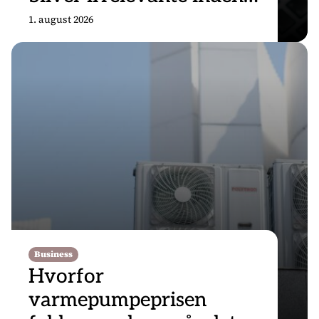
for 18 måneder
1. august 2026
Business
Hvorfor
varmepumpeprisen