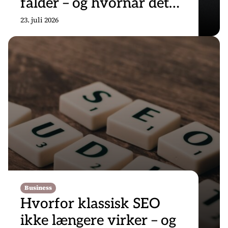
falder – og hvornår det
stopper
23. juli 2026
Business
Hvorfor klassisk SEO
ikke længere virker – og