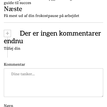
d
guide til succes
Næste
l
æ
Få mest ud af din frokostpause på arbejdet
g
s
+
Der er ingen kommentarer
n
endnu
a
v
Tilføj din
i
g
Kommentar
a
t
i
o
n
Navn