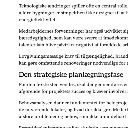
Teknologiske ændringer spiller ofte en central roll
ældre bygninger er simpelthen ikke designet til at 
energieffektivitet.
Medarbejdernes forventninger har også udviklet sig m
bæredygtighed, som kan være svære at imødekomme i
talenter kan blive påvirket negativt af forældede ar
Lovgivningsmæssige krav til tilgængelighed, brands
kan gøre omfattende renoveringer nødvendige for 
Den strategiske planlægningsfase
Før den første sten vendes, skal der gennemføres e
afgørende for projektets succes og kræver involveri
Behovsanalysen danner fundamentet for hele projekt
de nuværende lokaler, og hvad der ikke gør. Medar
afsløre problemer og behov, som ikke umiddelbart e
Fremtidsplanlægning er lige så vigtig som nuvære