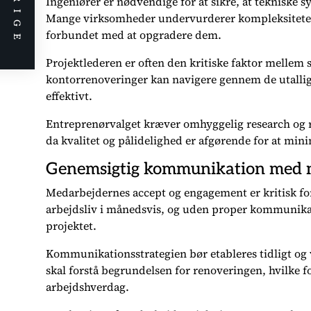
FORRIGE
Ingeniører er nødvendige for at sikre, at tekniske s
Mange virksomheder undervurderer kompleksiteten 
forbundet med at opgradere dem.
Projektlederen er often den kritiske faktor mellem 
kontorrenoveringer kan navigere gennem de utallig
effektivt.
Entreprenørvalget kræver omhyggelig research og ref
da kvalitet og pålidelighed er afgørende for at min
Genemsigtig kommunikation med 
Medarbejdernes accept og engagement er kritisk for
arbejdsliv i månedsvis, og uden proper kommunika
projektet.
Kommunikationsstrategien bør etableres tidligt o
skal forstå begrundelsen for renoveringen, hvilke f
arbejdshverdag.