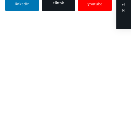
NÆSTE
tiktok
linkedin
youtube