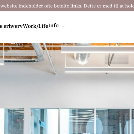
 website indeholder ofte betalte links. Dette er med til at ho
Info
e erhverv
Work/Life