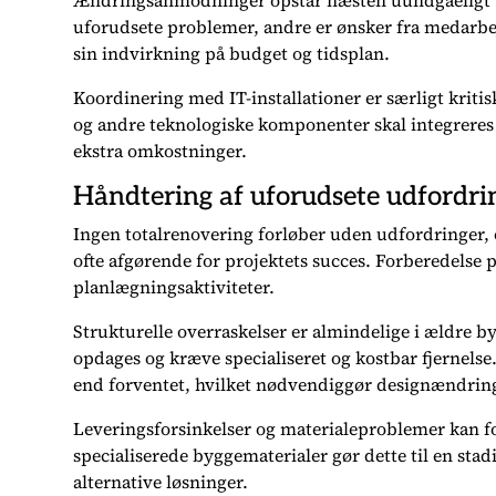
Ændringsanmodninger opstår næsten uundgåeligt u
uforudsete problemer, andre er ønsker fra medarbej
sin indvirkning på budget og tidsplan.
Koordinering med IT-installationer er særligt krit
og andre teknologiske komponenter skal integreres
ekstra omkostninger.
Håndtering af uforudsete udfordri
Ingen totalrenovering forløber uden udfordringer, 
ofte afgørende for projektets succes. Forberedelse p
planlægningsaktiviteter.
Strukturelle overraskelser er almindelige i ældre by
opdages og kræve specialiseret og kostbar fjernelse
end forventet, hvilket nødvendiggør designændrin
Leveringsforsinkelser og materialeproblemer kan f
specialiserede byggematerialer gør dette til en st
alternative løsninger.