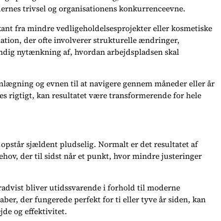
rnes trivsel og organisationens konkurrenceevne.
kant fra mindre vedligeholdelsesprojekter eller kosmetiske
ion, der ofte involverer strukturelle ændringer,
tændig nytænkning af, hvordan arbejdspladsen skal
nlægning og evnen til at navigere gennem måneder eller år
s rigtigt, kan resultatet være transformerende for hele
pstår sjældent pludselig. Normalt er det resultatet af
hov, der til sidst når et punkt, hvor mindre justeringer
dvist bliver utidssvarende i forhold til moderne
er, der fungerede perfekt for ti eller tyve år siden, kan
de og effektivitet.