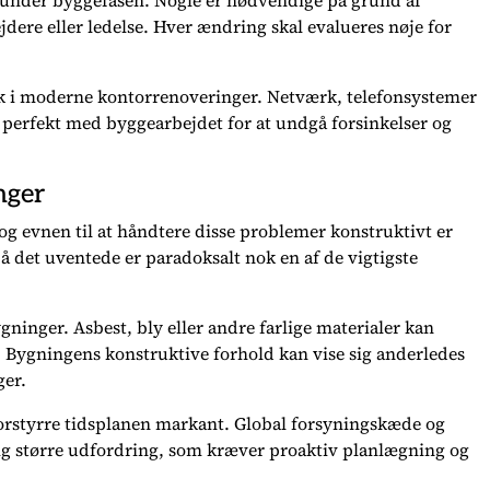
nder byggefasen. Nogle er nødvendige på grund af
dere eller ledelse. Hver ændring skal evalueres nøje for
isk i moderne kontorrenoveringer. Netværk, telefonsystemer
 perfekt med byggearbejdet for at undgå forsinkelser og
nger
og evnen til at håndtere disse problemer konstruktivt er
å det uventede er paradoksalt nok en af de vigtigste
gninger. Asbest, bly eller andre farlige materialer kan
. Bygningens konstruktive forhold kan vise sig anderledes
ger.
orstyrre tidsplanen markant. Global forsyningskæde og
adig større udfordring, som kræver proaktiv planlægning og