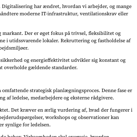
e. Digitalisering har ændret, hvordan vi arbejder, og mange
håndtere moderne IT-infrastruktur, ventilationskrav eller
arkant. Der er øget fokus på trivsel, fleksibilitet og
 utidssvarende lokaler. Rekruttering og fastholdelse af
bejdsmiljøer.
ikkerhed og energieffektivitet udvikler sig konstant og
at overholde gældende standarder.
n omfattende strategisk planlægningsproces. Denne fase er
ng af ledelse, medarbejdere og eksterne rådgivere.
et. Det kræver en ærlig vurdering af, hvad der fungerer i
bejderudspørgelser, workshops og observationer kan
r synlige for ledelsen.
nde behov. Virksomheden skal overveje, hvordan