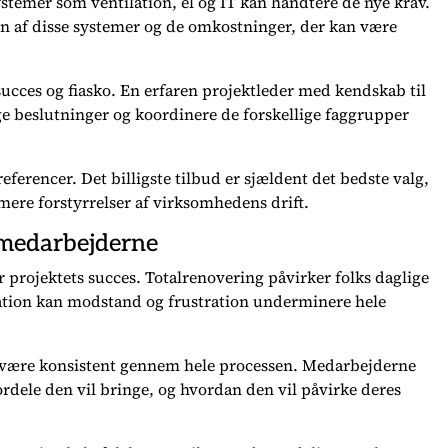
ystemer som ventilation, el og IT kan håndtere de nye krav.
af disse systemer og de omkostninger, der kan være
succes og fiasko. En erfaren projektleder med kendskab til
e beslutninger og koordinere de forskellige faggrupper
erencer. Det billigste tilbud er sjældent det bedste valg,
imere forstyrrelser af virksomhedens drift.
medarbejderne
 projektets succes. Totalrenovering påvirker folks daglige
tion kan modstand og frustration underminere hele
g være konsistent gennem hele processen. Medarbejderne
ordele den vil bringe, og hvordan den vil påvirke deres